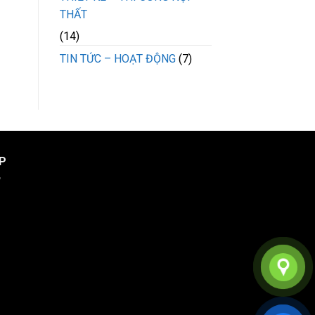
THẤT
(14)
TIN TỨC – HOẠT ĐỘNG
(7)
P