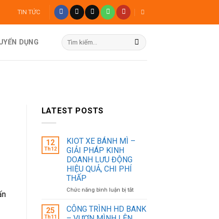
TIN TỨC
Tìm
TUYỂN DỤNG
kiếm:
LATEST POSTS
KIOT XE BÁNH MÌ –
12
Th12
GIẢI PHÁP KINH
DOANH LƯU ĐỘNG
HIỆU QUẢ, CHI PHÍ
THẤP
ở
Chức năng bình luận bị tắt
ấn
KIOT
XE
CÔNG TRÌNH HD BANK
25
BÁNH
Th11
– VƯƠN MÌNH LÊN