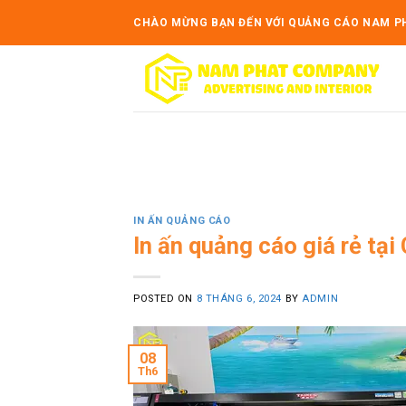
Skip
CHÀO MỪNG BẠN ĐẾN VỚI QUẢNG CÁO NAM P
to
content
IN ẤN QUẢNG CÁO
In ấn quảng cáo giá rẻ tại
POSTED ON
8 THÁNG 6, 2024
BY
ADMIN
08
Th6