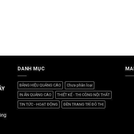
DANH MỤC
MA
BẢNG HIỆU QUẢNG CÁO
Chưa phân loại
ÂY
IN ẤN QUẢNG CÁO
THIẾT KẾ - THI CÔNG NỘI THẤT
TIN TỨC - HOẠT ĐỘNG
ĐÈN TRANG TRÍ ĐÔ THỊ
ồng