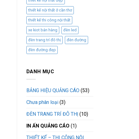
thiết kế nội thất đẹp
thiết kế nội thất ở cần thơ
thiết kế thi công nội thất
xe kiot bán hàng
đèn led
đèn trang trí đô thị
đèn đường
đèn đường đẹp
DANH MỤC
BẢNG HIỆU QUẢNG CÁO
(53)
Chưa phân loại
(3)
ĐÈN TRANG TRÍ ĐÔ THỊ
(10)
IN ẤN QUẢNG CÁO
(1)
THIẾT KẾ – THI CÔNG NỘI