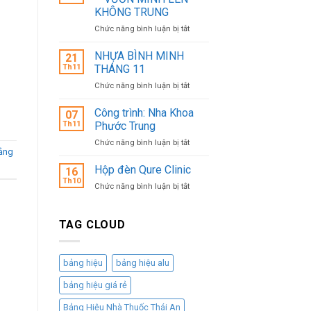
MÌ
KHÔNG TRUNG
–
ở
Chức năng bình luận bị tắt
GIẢI
CÔNG
PHÁP
TRÌNH
KINH
NHỰA BÌNH MINH
21
HD
DOANH
Th11
THÁNG 11
BANK
LƯU
ở
Chức năng bình luận bị tắt
–
ĐỘNG
NHỰA
VƯƠN
HIỆU
BÌNH
Công trình: Nha Khoa
MÌNH
QUẢ,
07
MINH
LÊN
CHI
Th11
Phước Trung
THÁNG
KHÔNG
PHÍ
ở
Chức năng bình luận bị tắt
11
TRUNG
THẤP
uảng
Công
trình:
Hộp đèn Qure Clinic
16
Nha
Th10
ở
Chức năng bình luận bị tắt
Khoa
Hộp
Phước
đèn
Trung
Qure
TAG CLOUD
Clinic
bảng hiệu
bảng hiệu alu
bảng hiệu giá rẻ
Bảng Hiệu Nhà Thuốc Thái An