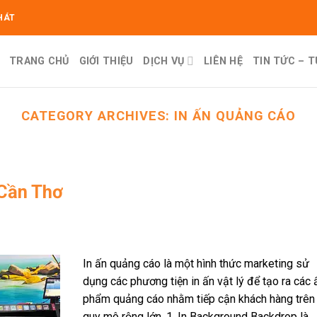
HÁT
TRANG CHỦ
GIỚI THIỆU
DỊCH VỤ
LIÊN HỆ
TIN TỨC – 
CATEGORY ARCHIVES:
IN ẤN QUẢNG CÁO
 Cần Thơ
In ấn quảng cáo là một hình thức marketing sử
dụng các phương tiện in ấn vật lý để tạo ra các 
phẩm quảng cáo nhằm tiếp cận khách hàng trên
quy mô rộng lớn. 1. In Background Backdrop là