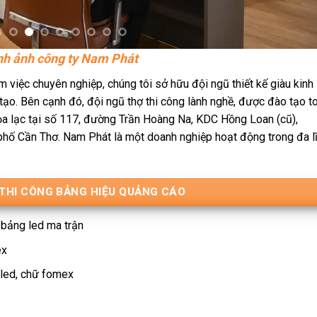
nh ảnh công ty Nam Phát
 việc chuyên nghiệp, chúng tôi sở hữu đội ngũ thiết kế giàu kinh
tạo. Bên cạnh đó, đội ngũ thợ thi công lành nghề, được đào tạo t
 Tọa lạc tại số 117, đường Trần Hoàng Na, KDC Hồng Loan (cũ),
hố Cần Thơ. Nam Phát là một doanh nghiệp hoạt động trong đa l
 THI CÔNG BẢNG HIỆU QUẢNG CÁO
 bảng led ma trận
ex
 led, chữ fomex