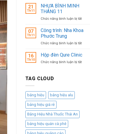
TRÌNH
KINH
NHỰA BÌNH MINH
21
HD
DOANH
Th11
THÁNG 11
BANK
LƯU
ở
Chức năng bình luận bị tắt
–
ĐỘNG
NHỰA
VƯƠN
HIỆU
BÌNH
Công trình: Nha Khoa
MÌNH
QUẢ,
07
MINH
LÊN
CHI
Th11
Phước Trung
THÁNG
KHÔNG
PHÍ
ở
Chức năng bình luận bị tắt
11
TRUNG
THẤP
Công
trình:
Hộp đèn Qure Clinic
16
Nha
Th10
ở
Chức năng bình luận bị tắt
Khoa
Hộp
Phước
đèn
Trung
Qure
TAG CLOUD
Clinic
bảng hiệu
bảng hiệu alu
bảng hiệu giá rẻ
Bảng Hiệu Nhà Thuốc Thái An
bảng hiệu quán cà phê
bảng hiệu quảng cáo