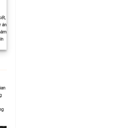
ết,
ự án
châm
ín
ian
g
ng