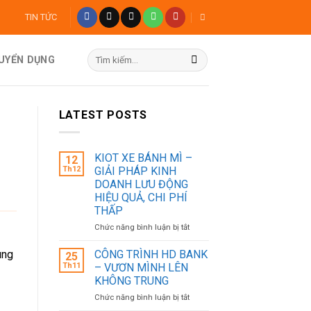
TIN TỨC
Tìm
TUYỂN DỤNG
kiếm:
LATEST POSTS
KIOT XE BÁNH MÌ –
12
Th12
GIẢI PHÁP KINH
DOANH LƯU ĐỘNG
HIỆU QUẢ, CHI PHÍ
THẤP
ở
Chức năng bình luận bị tắt
KIOT
XE
CÔNG TRÌNH HD BANK
ùng
25
BÁNH
Th11
– VƯƠN MÌNH LÊN
MÌ
KHÔNG TRUNG
–
ở
Chức năng bình luận bị tắt
GIẢI
CÔNG
PHÁP