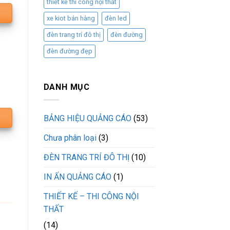
thiết kế thi công nội thất
xe kiot bán hàng
đèn led
đèn trang trí đô thị
đèn đường
đèn đường đẹp
DANH MỤC
BẢNG HIỆU QUẢNG CÁO
(53)
Chưa phân loại
(3)
ĐÈN TRANG TRÍ ĐÔ THỊ
(10)
IN ẤN QUẢNG CÁO
(1)
THIẾT KẾ – THI CÔNG NỘI
THẤT
(14)