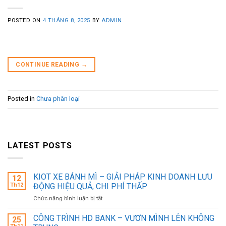
POSTED ON
4 THÁNG 8, 2025
BY
ADMIN
CONTINUE READING
→
Posted in
Chưa phân loại
LATEST POSTS
KIOT XE BÁNH MÌ – GIẢI PHÁP KINH DOANH LƯU
12
Th12
ĐỘNG HIỆU QUẢ, CHI PHÍ THẤP
ở
Chức năng bình luận bị tắt
KIOT
XE
CÔNG TRÌNH HD BANK – VƯƠN MÌNH LÊN KHÔNG
25
BÁNH