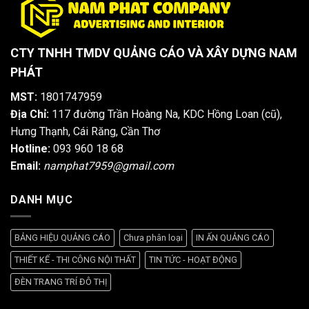
CTY TNHH TMDV QUẢNG CÁO VÀ XÂY DỰNG NAM
PHÁT
MST:
1801747959
Địa Chỉ:
117 đường Trần Hoàng Na, KDC Hồng Loan (cũ),
Hưng Thạnh, Cái Răng, Cần Thơ
Hotline:
093 960 18 68
Email:
namphat7959@gmail.com
DANH MỤC
BẢNG HIỆU QUẢNG CÁO
Chưa phân loại
IN ẤN QUẢNG CÁO
THIẾT KẾ - THI CÔNG NỘI THẤT
TIN TỨC - HOẠT ĐỘNG
ĐÈN TRANG TRÍ ĐÔ THỊ