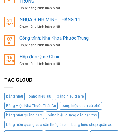
Th11
TRUNG
MÌ
ở
Chức năng bình luận bị tắt
–
CÔNG
GIẢI
TRÌNH
NHỰA BÌNH MINH THÁNG 11
PHÁP
21
HD
KINH
Th11
ở
Chức năng bình luận bị tắt
BANK
DOANH
NHỰA
–
LƯU
BÌNH
Công trình: Nha Khoa Phước Trung
VƯƠN
07
ĐỘNG
MINH
Th11
MÌNH
HIỆU
ở
Chức năng bình luận bị tắt
THÁNG
LÊN
QUẢ,
Công
11
KHÔNG
CHI
trình:
Hộp đèn Qure Clinic
16
TRUNG
PHÍ
Nha
Th10
ở
Chức năng bình luận bị tắt
THẤP
Khoa
Hộp
Phước
đèn
Trung
Qure
TAG CLOUD
Clinic
bảng hiệu
bảng hiệu alu
bảng hiệu giá rẻ
Bảng Hiệu Nhà Thuốc Thái An
bảng hiệu quán cà phê
bảng hiệu quảng cáo
bảng hiệu quảng cáo cần thơ
bảng hiệu quảng cáo cần thơ giá rẻ
bảng hiệu shop quần áo