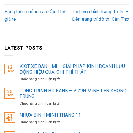
Bảng hiệu quảng cáo Cần Thơ
Dịch vụ chỉnh trang đô thị –
giá rẻ
Đèn trang trí đô thị Cần Thơ
LATEST POSTS
KIOT XE BÁNH MÌ – GIẢI PHÁP KINH DOANH LƯU
12
Th12
ĐỘNG HIỆU QUẢ, CHI PHÍ THẤP
ở
Chức năng bình luận bị tắt
KIOT
XE
CÔNG TRÌNH HD BANK – VƯƠN MÌNH LÊN KHÔNG
25
BÁNH
Th11
TRUNG
MÌ
ở
Chức năng bình luận bị tắt
–
CÔNG
GIẢI
TRÌNH
NHỰA BÌNH MINH THÁNG 11
PHÁP
21
HD
KINH
Th11
ở
Chức năng bình luận bị tắt
BANK
DOANH
NHỰA
–
LƯU
BÌNH