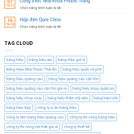
Công trình: Nha Khoa Phước Trung
VƯƠN
07
ĐỘNG
MINH
Th11
MÌNH
HIỆU
ở
Chức năng bình luận bị tắt
THÁNG
LÊN
QUẢ,
Công
11
KHÔNG
CHI
trình:
Hộp đèn Qure Clinic
16
TRUNG
PHÍ
Nha
Th10
ở
Chức năng bình luận bị tắt
THẤP
Khoa
Hộp
Phước
đèn
Trung
Qure
TAG CLOUD
Clinic
bảng hiệu
bảng hiệu alu
bảng hiệu giá rẻ
Bảng Hiệu Nhà Thuốc Thái An
bảng hiệu quán cà phê
bảng hiệu quảng cáo
bảng hiệu quảng cáo cần thơ
bảng hiệu quảng cáo cần thơ giá rẻ
bảng hiệu shop quần áo
bảng hiệu shop rượu
bảng hiệu thẩm mỹ viện
bảng hiệu tole
bảng hiệu đẹp
công ty in ấn bảng hiệu
công ty làm bảng hiệu quảng cáo
công ty thi công bảng hiệu
công ty thi công nội thất giá rẻ
công ty thiết kế