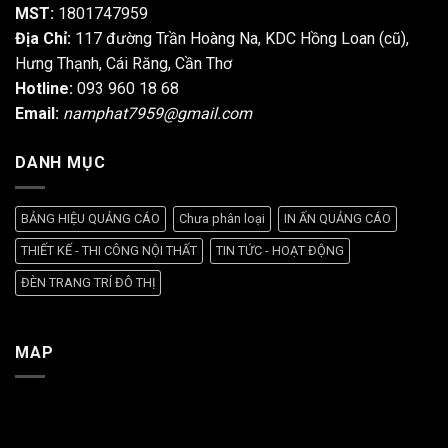
MST:
1801747959
Địa Chỉ:
117 đường Trần Hoàng Na, KDC Hồng Loan (cũ),
Hưng Thạnh, Cái Răng, Cần Thơ
Hotline:
093 960 18 68
Email:
namphat7959@gmail.com
DANH MỤC
BẢNG HIỆU QUẢNG CÁO
Chưa phân loại
IN ẤN QUẢNG CÁO
THIẾT KẾ - THI CÔNG NỘI THẤT
TIN TỨC - HOẠT ĐỘNG
ĐÈN TRANG TRÍ ĐÔ THỊ
MAP