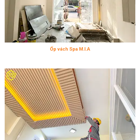
Ốp vách Spa M.I.A