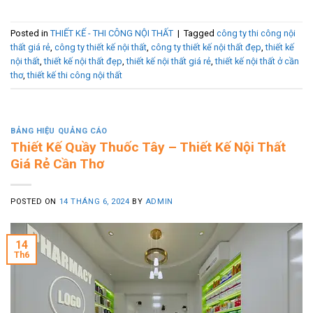
Posted in
THIẾT KẾ - THI CÔNG NỘI THẤT
|
Tagged
công ty thi công nội
thất giá rẻ
,
công ty thiết kế nội thất
,
công ty thiết kế nội thất đẹp
,
thiết kế
nội thất
,
thiết kế nội thất đẹp
,
thiết kế nội thất giá rẻ
,
thiết kế nội thất ở cần
thơ
,
thiết kế thi công nội thất
BẢNG HIỆU QUẢNG CÁO
Thiết Kế Quầy Thuốc Tây – Thiết Kế Nội Thất
Giá Rẻ Cần Thơ
POSTED ON
14 THÁNG 6, 2024
BY
ADMIN
14
Th6