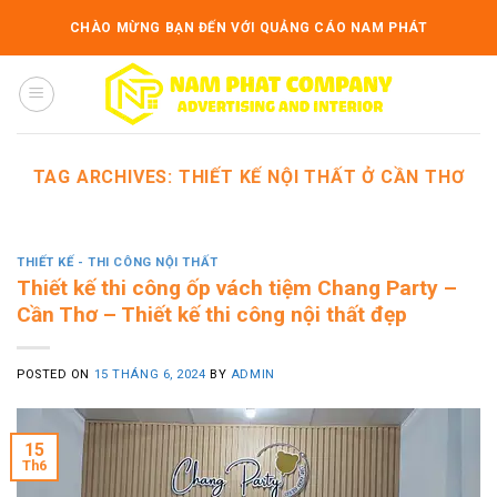
Skip
CHÀO MỪNG BẠN ĐẾN VỚI QUẢNG CÁO NAM PHÁT
to
content
TAG ARCHIVES:
THIẾT KẾ NỘI THẤT Ở CẦN THƠ
THIẾT KẾ - THI CÔNG NỘI THẤT
Thiết kế thi công ốp vách tiệm Chang Party –
Cần Thơ – Thiết kế thi công nội thất đẹp
POSTED ON
15 THÁNG 6, 2024
BY
ADMIN
15
Th6