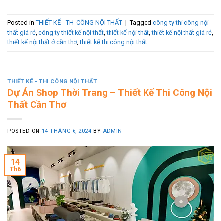
Posted in
THIẾT KẾ - THI CÔNG NỘI THẤT
|
Tagged
công ty thi công nội
thất giá rẻ
,
công ty thiết kế nội thất
,
thiết kế nội thất
,
thiết kế nội thất giá rẻ
,
thiết kế nội thất ở cần thơ
,
thiết kế thi công nội thất
THIẾT KẾ - THI CÔNG NỘI THẤT
Dự Án Shop Thời Trang – Thiết Kế Thi Công Nội
Thất Cần Thơ
POSTED ON
14 THÁNG 6, 2024
BY
ADMIN
14
Th6