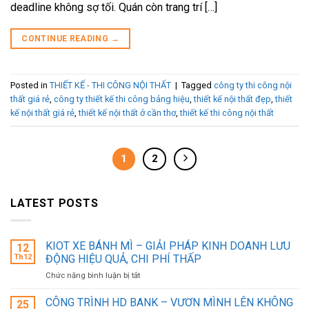
deadline không sợ tối. Quán còn trang trí […]
CONTINUE READING
→
Posted in
THIẾT KẾ - THI CÔNG NỘI THẤT
|
Tagged
công ty thi công nội
thất giá rẻ
,
công ty thiết kế thi công bảng hiệu
,
thiết kế nội thất đẹp
,
thiết
kế nội thất giá rẻ
,
thiết kế nội thất ở cần thơ
,
thiết kế thi công nội thất
1
2
LATEST POSTS
KIOT XE BÁNH MÌ – GIẢI PHÁP KINH DOANH LƯU
12
Th12
ĐỘNG HIỆU QUẢ, CHI PHÍ THẤP
ở
Chức năng bình luận bị tắt
KIOT
XE
CÔNG TRÌNH HD BANK – VƯƠN MÌNH LÊN KHÔNG
25