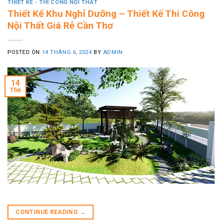
THIẾT KẾ - THI CÔNG NỘI THẤT
Thiết Kế Khu Nghỉ Dưỡng – Thiết Kế Thi Công
Nội Thất Giá Rẻ Cần Thơ
POSTED ON
14 THÁNG 6, 2024
BY
ADMIN
14
Th6
CONTINUE READING
→