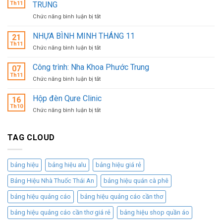
BÁNH
Th11
TRUNG
MÌ
ở
Chức năng bình luận bị tắt
–
CÔNG
GIẢI
TRÌNH
NHỰA BÌNH MINH THÁNG 11
PHÁP
21
HD
KINH
Th11
ở
Chức năng bình luận bị tắt
BANK
DOANH
NHỰA
–
LƯU
BÌNH
Công trình: Nha Khoa Phước Trung
VƯƠN
07
ĐỘNG
MINH
Th11
MÌNH
HIỆU
ở
Chức năng bình luận bị tắt
THÁNG
LÊN
QUẢ,
Công
11
KHÔNG
CHI
trình:
Hộp đèn Qure Clinic
16
TRUNG
PHÍ
Nha
Th10
ở
Chức năng bình luận bị tắt
THẤP
Khoa
Hộp
Phước
đèn
Trung
Qure
TAG CLOUD
Clinic
bảng hiệu
bảng hiệu alu
bảng hiệu giá rẻ
Bảng Hiệu Nhà Thuốc Thái An
bảng hiệu quán cà phê
bảng hiệu quảng cáo
bảng hiệu quảng cáo cần thơ
bảng hiệu quảng cáo cần thơ giá rẻ
bảng hiệu shop quần áo