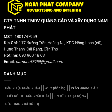
CTY TNHH TMDV QUẢNG CÁO VÀ XÂY DỰNG NAM
PHÁT
MST:
1801747959
Địa Chỉ:
117 đường Trần Hoàng Na, KDC Hồng Loan (cũ),
Hưng Thạnh, Cái Răng, Cần Thơ
Hotline:
093 960 18 68
Email:
namphat7959@gmail.com
DANH MỤC
BẢNG HIỆU QUẢNG CÁO
Chưa phân loại
IN ẤN QUẢNG CÁO
THIẾT KẾ - THI CÔNG NỘI THẤT
TIN TỨC - HOẠT ĐỘNG
ĐÈN TRANG TRÍ ĐÔ THỊ