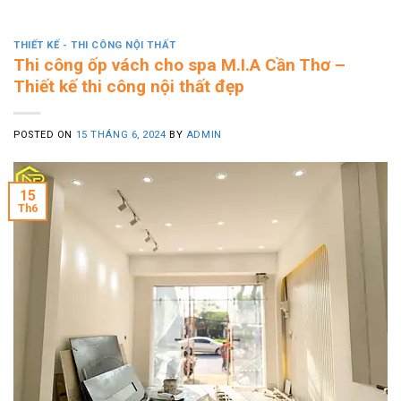
THIẾT KẾ - THI CÔNG NỘI THẤT
Thi công ốp vách cho spa M.I.A Cần Thơ –
Thiết kế thi công nội thất đẹp
POSTED ON
15 THÁNG 6, 2024
BY
ADMIN
15
Th6