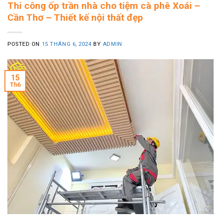
Thi công ốp trần nhà cho tiệm cà phê Xoái –
Cần Thơ – Thiết kế nội thất đẹp
POSTED ON
15 THÁNG 6, 2024
BY
ADMIN
15
Th6